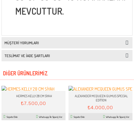
MEVCUTTUR.
MÜŞTERI YORUMLARI
38
TESLIMAT VE İADE ŞARTLARI
39
36
DIĞER ÜRÜNLERIMIZ
37
HERMES KELLY 28 CM SİYAH
ALEXANDER MCQUEEN GUMUS SPECİAL
EDİTİON
₺7.500,00
₺4.000,00
Sepete Ekle
Whatsapp İle Sipariş Ver
Sepete Ekle
Whatsapp İle Sipariş Ver