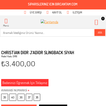
SİPARİSLERİNİZ İCİN BİRCANTAM.COM
ÜYE GIRIŞI
KAYIT OL
İLETIŞIM
0
Menü
ARA
CHRİSTİAN DİOR J'ADİOR SLİNGBACK SİYAH
Model Kodu: DR16
₺3.400,00
Bedeninizi Öğrenmek İçin Tıklayınız
AYAKKABİ NUMARASİ
39
40
36
37
38