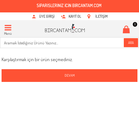
SİPARİSLERİNİZ İCİN BİRCANTAM.COM
ÜYE GIRIŞI
KAYIT OL
İLETIŞIM
0
Menü
ARA
ÜRÜN KARŞILAŞTIRMA
Karşılaştırmak için bir ürün seçmediniz.
DEVAM