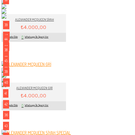
ALEXANDER MCQUEEN SİYAH
39
₺4.000,00
40
Sepete Ekle
Whatsapp İle Sipariş Ver
44
36
38
37
45
38
39
40
ALEXANDER MCQUEEN GRİ
41
₺4.000,00
42
Sepete Ekle
Whatsapp İle Sipariş Ver
36
43