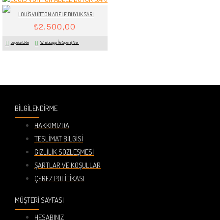
LOUİS VUİTTON ADELE BUYUK SARI
₺2.500,00
Sepete Ekle
Whatsapp İle Sipariş Ver
BILGILENDIRME
HAKKIMIZDA
TESLIMAT BILGISI
GIZLILIK SÖZLEŞMESI
ŞARTLAR VE KOŞULLAR
ÇEREZ POLITIKASI
MÜŞTERI SAYFASI
HESABINIZ