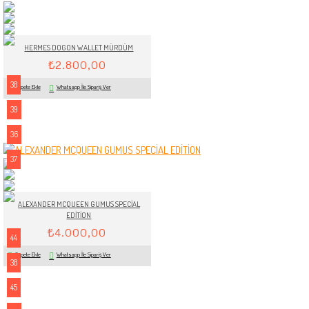
HERMES DOGON WALLET MÜRDÜM
₺2.800,00
38
Sepete Ekle
Whatsapp İle Sipariş Ver
39
36
37
ALEXANDER MCQUEEN GUMUS SPECİAL
EDİTİON
₺4.000,00
44
Sepete Ekle
Whatsapp İle Sipariş Ver
38
45