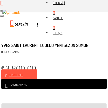
ÜYE GIRIŞI
Menü
KAYIT OL
SEPETIM
0
İLETIŞIM
YVES SAİNT LAURENT LOULOU YENİ SEZON SOMON
Model Kodu: YSL224
₺3.800,00
SEPETE EKLE
HEMEN SATIN AL