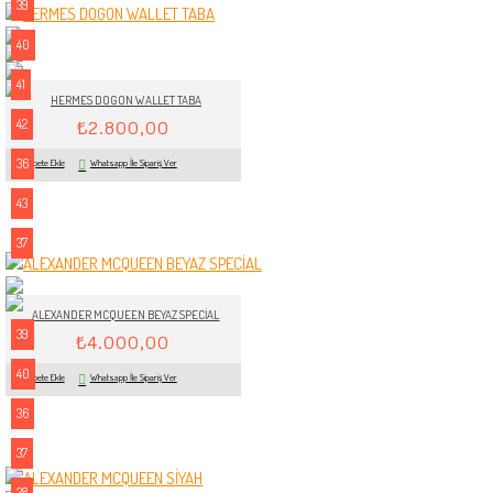
39
40
41
HERMES DOGON WALLET TABA
42
₺2.800,00
36
Sepete Ekle
Whatsapp İle Sipariş Ver
43
37
ALEXANDER MCQUEEN BEYAZ SPECİAL
39
₺4.000,00
40
Sepete Ekle
Whatsapp İle Sipariş Ver
36
37
38